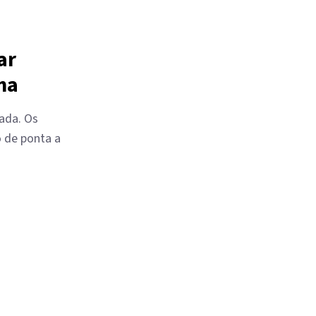
ar
ma
cada. Os
 de ponta a