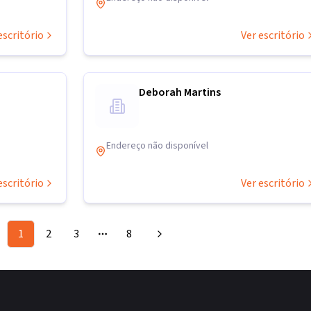
escritório
Ver escritório
Deborah Martins
Endereço não disponível
escritório
Ver escritório
1
2
3
8
More pages