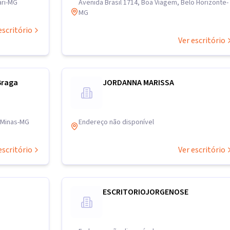
ari-MG
Avenida Brasil 1714, Boa Viagem, Belo Horizonte-
MG
escritório
Ver escritório
Braga
JORDANNA MARISSA
e Minas-MG
Endereço não disponível
escritório
Ver escritório
ESCRITORIOJORGENOSE