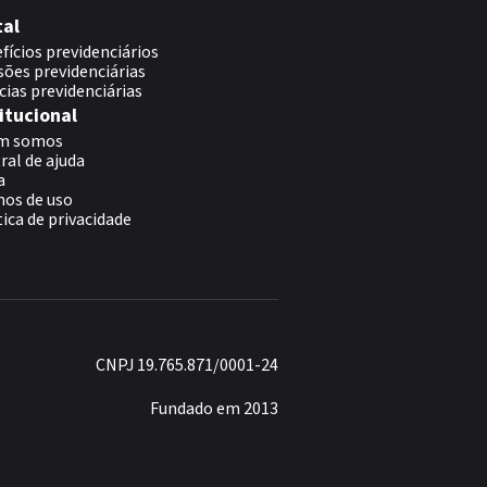
tal
fícios previdenciários
sões previdenciárias
cias previdenciárias
itucional
m somos
ral de ajuda
a
os de uso
tica de privacidade
CNPJ 19.765.871/0001-24
Fundado em 2013