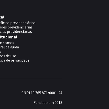
tal
fícios previdenciários
sões previdenciárias
cias previdenciárias
itucional
m somos
ral de ajuda
a
os de uso
tica de privacidade
CNPJ 19.765.871/0001-24
Fundado em 2013