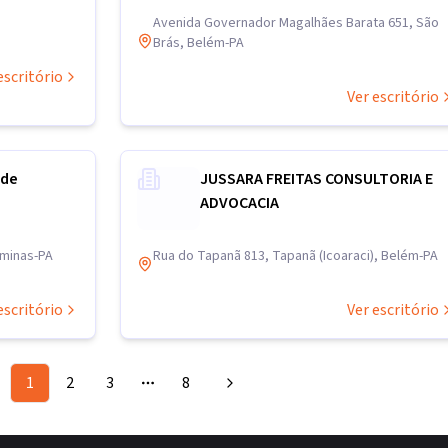
Avenida Governador Magalhães Barata 651, São
Brás, Belém-PA
escritório
Ver escritório
ade
JUSSARA FREITAS CONSULTORIA E
ADVOCACIA
ominas-PA
Rua do Tapanã 813, Tapanã (Icoaraci), Belém-PA
escritório
Ver escritório
1
2
3
8
More pages