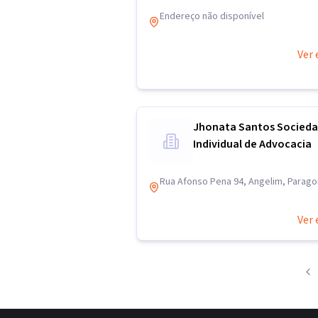
Endereço não disponível
Ver 
Jhonata Santos Socied
Individual de Advocacia
Rua Afonso Pena 94, Angelim, Parag
Ver 