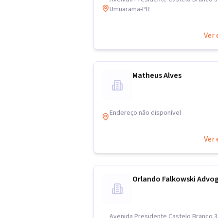
Umuarama-PR
Ver 
Matheus Alves
Endereço não disponível
Ver 
Orlando Falkowski Advo
Avenida Presidente Castelo Branco 38