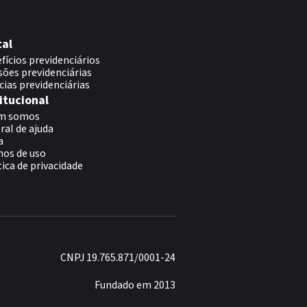
tal
fícios previdenciários
sões previdenciárias
cias previdenciárias
itucional
m somos
ral de ajuda
a
os de uso
tica de privacidade
CNPJ 19.765.871/0001-24
Fundado em 2013