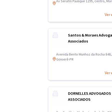
Av Serafm Paulique 1295, centro, Mor
Ver 
Santos & Moraes Advog
Associados
Avenida Bento Munhoz da Rocha 848,
Goioerê-PR
Ver 
DORNELLES ADVOGADOS
ASSOCIADOS