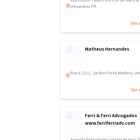
Rua Doutor Paulo Pedrosa de Alencar 
Umuarama-PR
Ver 
Matheus Hernandes
Rua A 2211, Jardim Porto Madero, U
Ver 
Ferri & Ferri Advogados
www.ferriferriadv.com
Avenida Presidente Castelo Branco 37