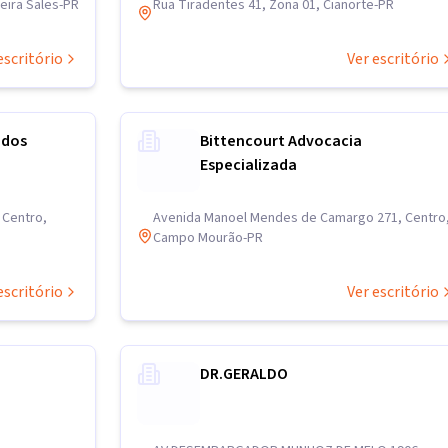
eira Sales-PR
Rua Tiradentes 41, Zona 01, Cianorte-PR
escritório
Ver escritório
ados
Bittencourt Advocacia
Especializada
 Centro,
Avenida Manoel Mendes de Camargo 271, Centro
Campo Mourão-PR
escritório
Ver escritório
DR.GERALDO