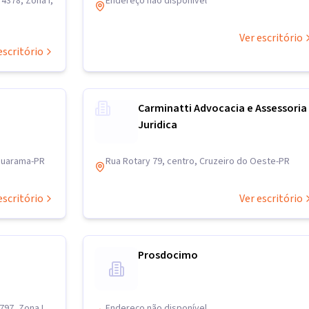
4378, Zona I,
Endereço não disponível
Ver escritório
escritório
Carminatti Advocacia e Assessoria
Juridica
muarama-PR
Rua Rotary 79, centro, Cruzeiro do Oeste-PR
escritório
Ver escritório
Prosdocimo
97, Zona I,
Endereço não disponível