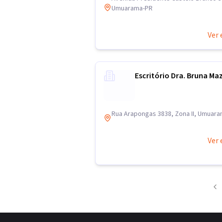
Umuarama-PR
Ver 
Escritório Dra. Bruna Maz
Rua Arapongas 3838, Zona II, Umuar
Ver 