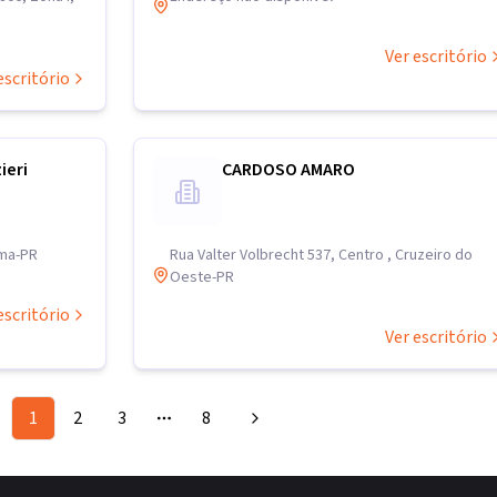
Ver escritório
escritório
ieri
CARDOSO AMARO
ama-PR
Rua Valter Volbrecht 537, Centro , Cruzeiro do
Oeste-PR
escritório
Ver escritório
1
2
3
8
More pages