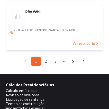
DRA VANI
av Brasil 1685, CENTRO, SANTA HELENA-PR
Ver escritório
1
2
3
5
More pages
Cálculos Previdenciários
Cálculo em 1 clique
Revisão da vida toda
Liquidação de sentença
Tempo de contribuição
Aposentadoria especial