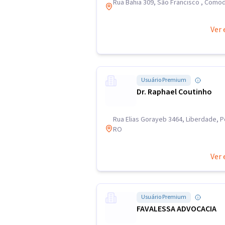
Rua Bahia 309, São Francisco , Com
Ver 
Usuário Premium
Dr. Raphael Coutinho
Rua Elias Gorayeb 3464, Liberdade, P
RO
Ver 
Usuário Premium
FAVALESSA ADVOCACIA