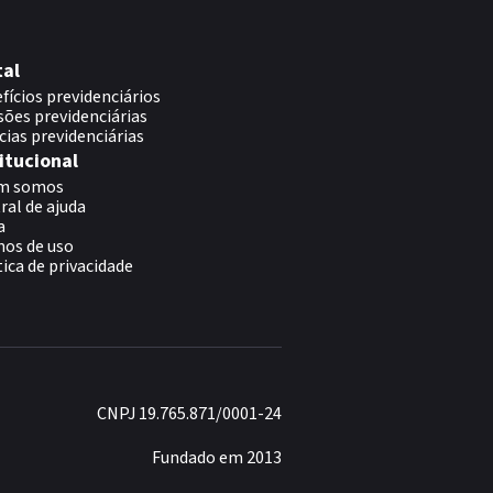
tal
fícios previdenciários
sões previdenciárias
cias previdenciárias
itucional
m somos
ral de ajuda
a
os de uso
tica de privacidade
CNPJ 19.765.871/0001-24
Fundado em 2013