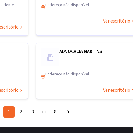
esidente
Endereço não disponível
Ver escritório
escritório
ADVOCACIA MARTINS
Endereço não disponível
escritório
Ver escritório
1
2
3
8
More pages