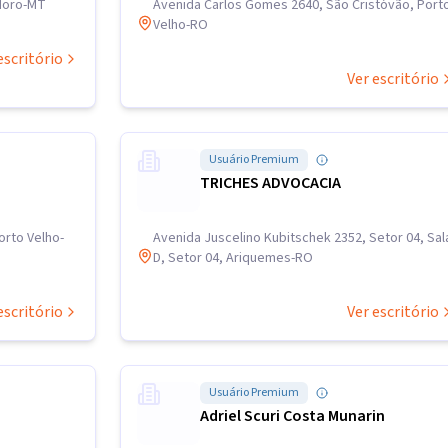
odoro-MT
Avenida Carlos Gomes 2640, São Cristóvão, Port
Velho-RO
escritório
Ver escritório
Usuário Premium
TRICHES ADVOCACIA
orto Velho-
Avenida Juscelino Kubitschek 2352, Setor 04, Sal
D, Setor 04, Ariquemes-RO
escritório
Ver escritório
Usuário Premium
Adriel Scuri Costa Munarin