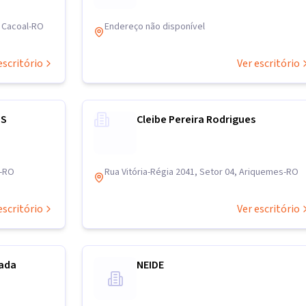
, Cacoal-RO
Endereço não disponível
escritório
Ver escritório
OS
Cleibe Pereira Rodrigues
l-RO
Rua Vitória-Régia 2041, Setor 04, Ariquemes-RO
escritório
Ver escritório
gada
NEIDE