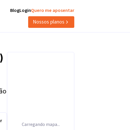
Blog
Login
Quero me aposentar
Nossos planos
)
tão
r
Carregando mapa...