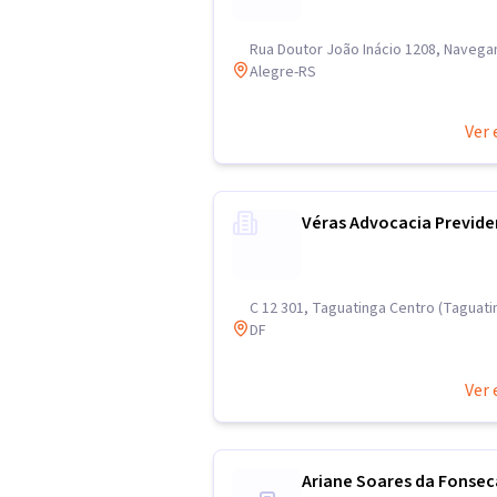
Rua Doutor João Inácio 1208, Navega
Alegre-RS
Ver 
Véras Advocacia Previde
C 12 301, Taguatinga Centro (Taguating
DF
Ver 
Ariane Soares da Fonsec