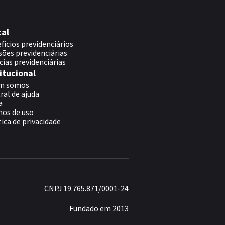
tal
fícios previdenciários
sões previdenciárias
cias previdenciárias
itucional
m somos
ral de ajuda
a
os de uso
tica de privacidade
CNPJ 19.765.871/0001-24
Fundado em 2013