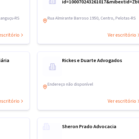
id=100070243261017&mibextid=Z
 Canguçu-RS
Rua Almirante Barroso 1950, Centro, Pelotas-RS
escritório
Ver escritório
iária
Rickes e Duarte Advogados
Endereço não disponível
escritório
Ver escritório
Sheron Prado Advocacia