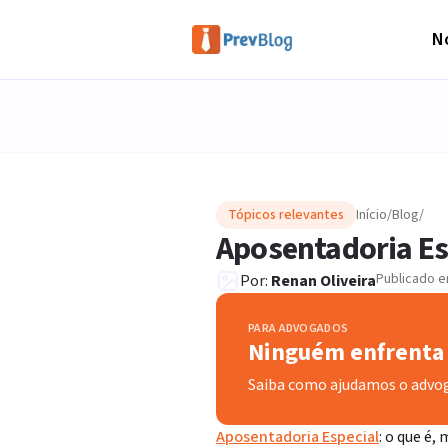
No
Tópicos relevantes
Início
/
Blog
/
Aposentadoria Esp
Publicado 
Por:
Renan Oliveira
PARA ADVOGADOS
Ninguém enfrenta 
Saiba como ajudamos o advo
Aposentadoria Especial
: o que é,