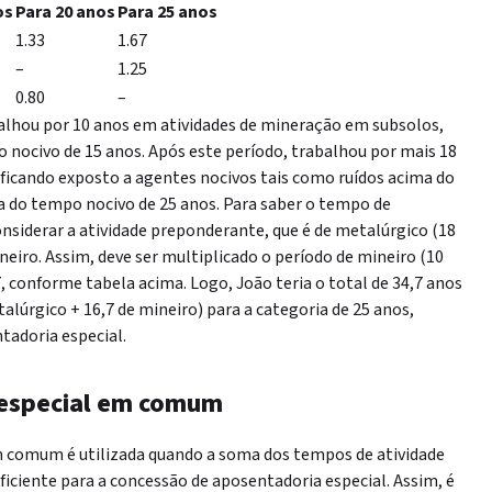
os
Para 20 anos
Para 25 anos
1.33
1.67
–
1.25
0.80
–
alhou por 10 anos em atividades de mineração em subsolos,
 nocivo de 15 anos. Após este período, trabalhou por mais 18
 ficando exposto a agentes nocivos tais como ruídos acima do
a do tempo nocivo de 25 anos. Para saber
o tempo
de
onsiderar a atividade preponderante, que é de metalúrgico (18
neiro. Assim, deve ser multiplicado o período de mineiro (10
, conforme tabela acima. Logo, João teria o total de 34,7 anos
alúrgico
+ 16,7 de mineiro) para a categoria de 25 anos,
tadoria especial.
especial em comum
 comum é utilizada quando a soma dos tempos de atividade
uficiente para a concessão de aposentadoria especial.
Assim, é