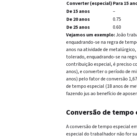
Converter (especial)
Para 15 an
De 15 anos
–
De 20 anos
0.75
De 25 anos
0.60
Vejamos um exemplo:
João trab
enquadrando-se na regra de tempo
anos na atividade de metalúrgico,
tolerado, enquadrando-se na regr
contribuição especial, é preciso c
anos), e converter o período de mi
anos) pelo fator de conversão 1,67
de tempo especial (18 anos de
met
fazendo jus ao benefício de aposen
Conversão de tempo 
A conversão de tempo especial em
especial do trabalhador não for s