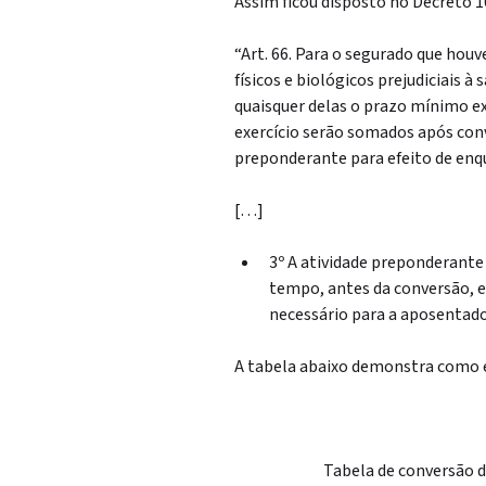
Assim ficou disposto no Decreto 1
“Art. 66. Para o segurado que houv
físicos e biológicos prejudiciais 
quaisquer delas o prazo mínimo ex
exercício serão somados após conv
preponderante para efeito de en
[…]
3º A atividade preponderante
tempo, antes da conversão, 
necessário para a aposentador
A tabela abaixo demonstra como é 
Tabela de conversão 