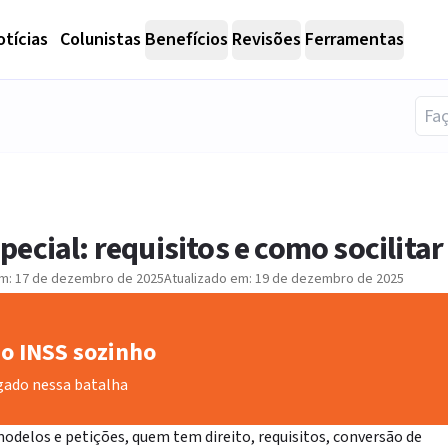
tícias
Colunistas
Benefícios
Revisões
Ferramentas
ecial: requisitos e como socilitar
em:
17 de dezembro de 2025
Atualizado em:
19 de dezembro de 2025
o INSS sozinho
gado nessa batalha
 modelos e petições, quem tem direito, requisitos, conversão de