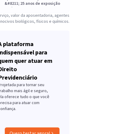
&#8211; 25 anos de exposição
nociva
Quais profissões têm direito a
rviço, valor da aposentadoria, agentes
aposentadoria especial?
nocivos biológicos, físicos e químicos.
Valor da Aposentadoria Especial
Agentes nocivos
Reforma da Previdência
Regra de transição
A plataforma
Regra permanente
indispensável para
Confira também:
quem quer atuar em
Direito
Previdenciário
Projetada para tornar seu
rabalho mais ágil e seguro,
ela oferece tudo o que você
precisa para atuar com
onfiança.
Quero testar agora!