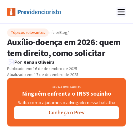
Tópicos relevantes
Início
/
Blog
/
Auxílio-doença em 2026: quem
tem direito, como solicitar
Por:
Renan Oliveira
Publicado em:
16 de dezembro de 2025
Atualizado em:
17 de dezembro de 2025
PARA ADVOGADOS
Ninguém enfrenta o INSS sozinho
Saiba como ajudamos o advogado nessa batalha
Conheça o Prev