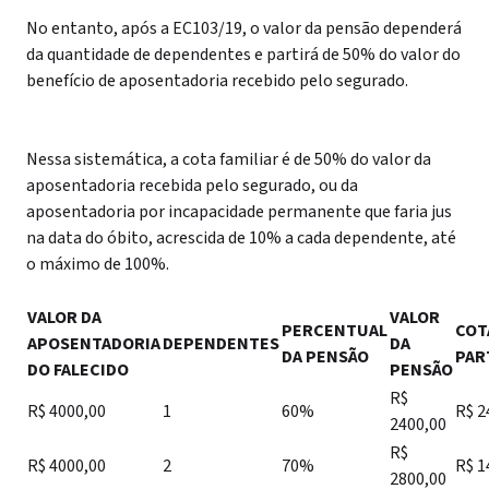
No entanto, após a EC103/19, o valor da pensão dependerá
da quantidade de dependentes e partirá de 50% do valor do
benefício de aposentadoria recebido pelo segurado.
Nessa sistemática, a cota familiar é de 50% do valor da
aposentadoria recebida pelo segurado, ou da
aposentadoria por incapacidade permanente que faria jus
na data do óbito, acrescida de 10% a cada dependente, até
o máximo de 100%.
VALOR DA
VALOR
PERCENTUAL
COT
APOSENTADORIA
DEPENDENTES
DA
DA PENSÃO
PAR
DO FALECIDO
PENSÃO
R$
R$ 4000,00
1
60%
R$ 2
2400,00
R$
R$ 4000,00
2
70%
R$ 1
2800,00