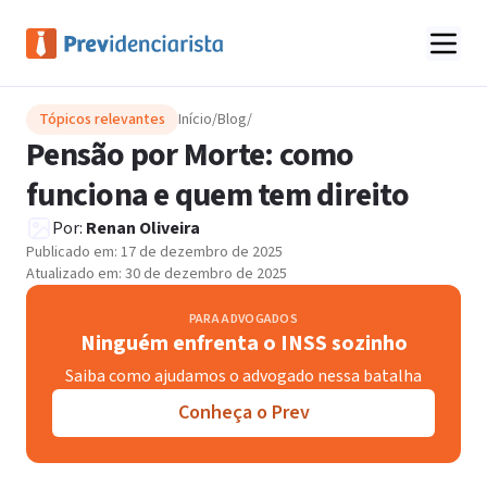
Tópicos relevantes
Início
/
Blog
/
Pensão por Morte: como
funciona e quem tem direito
Por:
Renan Oliveira
Publicado em:
17 de dezembro de 2025
Atualizado em:
30 de dezembro de 2025
PARA ADVOGADOS
Ninguém enfrenta o INSS sozinho
Saiba como ajudamos o advogado nessa batalha
Conheça o Prev