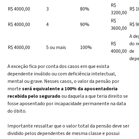
R$
R$ 4000,00
3
80%
R$ 1
3200,00
R$
R$ 4000,00
4
90%
R$ 9
3600,00
A de
R$
do 
R$ 4000,00
5 ou mais
100%
4000,00
de
dep
A exceção fica por conta dos casos em que exista
dependente inválido ou com deficiência intelectual,
mental ou grave. Nesses casos, o valor da pensão por
morte
será equivalente a 100% da aposentadoria
recebida pelo segurado
ou daquela a que teria direito se
fosse aposentado por incapacidade permanente na data
do óbito.
Importante ressaltar que o valor total da pensão deve ser
dividido pelos dependentes de mesma classe e possui