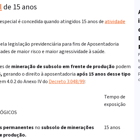
l
de 15 anos
especial é concedida quando atingidos 15 anos de
atividade
la legislação previdenciária para fins de Aposentadoria
dades de maior risco e maior agressividade à saúde.
t
des de
mineração de subsolo em frente de produção
podem
5,
gerando o direito à aposentadoria
após 15 anos desse tipo
c
em 4.0.2 do Anexo IV do
Decreto 3.048/99
:
Tempo de
exposição
LÓGICOS
es permanentes
no
subsolo de minerações
15 anos
e produção.