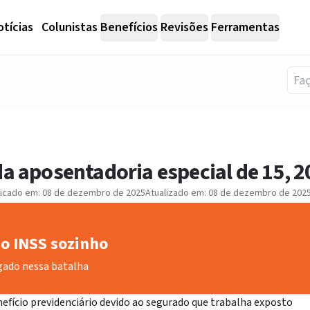
tícias
Colunistas
Benefícios
Revisões
Ferramentas
da aposentadoria especial de 15, 2
licado em:
08 de dezembro de 2025
Atualizado em:
08 de dezembro de 202
o INSS sozinho
gado nessa batalha
efício previdenciário devido ao segurado que trabalha exposto