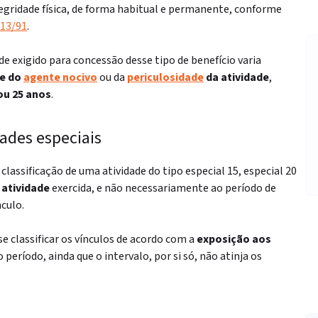
tegridade física, de forma habitual e permanente, conforme
213/91
.
e exigido para concessão desse tipo de benefício varia
de do
agente nocivo
ou da
periculosidade
da atividade
,
ou 25 anos
.
dades especiais
 classificação de uma atividade do tipo
especial 15, especial 20
 atividade
exercida, e não necessariamente ao período de
culo.
se classificar os vínculos de acordo com a
exposição aos
eríodo, ainda que o intervalo, por si só, não atinja os