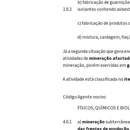
b) fabricação de guarniçõe
1.0.2
isolantes contendo asbest
c) fabricação de produtos 
d) mistura, cardagem, fiaç
Já a segunda situação que gera e
atividades de
mineração afastad
mineração, porém exercidas em
g
A atividade está classificada no
ite
Código
Agente nocivo
FÍSICOS, QUÍMICOS E BIO
4.0.1
a)
mineração
subterrânea 
das frentes de produção
.