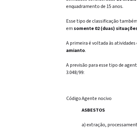
enquadramento de 15 anos.
Esse tipo de classificação també
em
somente 02 (duas) situaçõe
A primeira é voltada às atividade
amianto
.
A previsão para esse tipo de agen
3.048/99:
Código
Agente nocivo
ASBESTOS
a) extração, processament