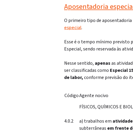
Aposentadoria especia
O primeiro tipo de aposentadoria 
especial
.
Esse é o tempo mínimo previsto pe
Especial, sendo reservada às ativi
Nesse sentido,
apenas
as
ativida
ser classificadas como
Especial 1
de labor,
conforme previsão do it
Código
Agente nocivo
FÍSICOS, QUÍMICOS E BIO
4.0.2
a) trabalhos em
atividad
subterrâneas
em frente d