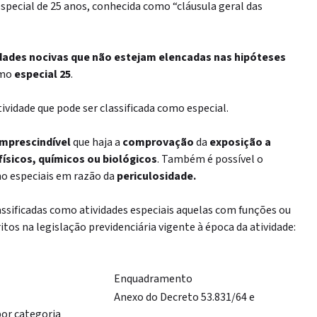
special de 25 anos, conhecida como “cláusula geral das
idades nocivas que não estejam elencadas nas hipóteses
omo
especial 25
.
ividade que pode ser classificada como especial.
imprescindível
que haja a
comprovação
da
exposição a
físicos, químicos ou biológicos
. Também é possível o
o especiais em razão da
periculosidade.
ssificadas como atividades especiais aquelas com funções ou
tos na legislação previdenciária vigente à época da atividade:
Enquadramento
Anexo do Decreto 53.831/64 e
or categoria