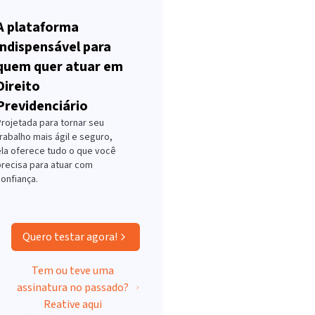
A plataforma
indispensável para
quem quer atuar em
Direito
Previdenciário
Projetada para tornar seu
rabalho mais ágil e seguro,
ela oferece tudo o que você
precisa para atuar com
onfiança.
Quero testar agora!
Tem ou teve uma
assinatura no passado?
Reative aqui