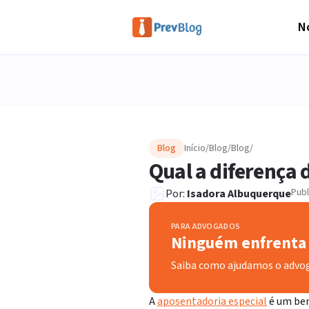
No
Blog
Início
/
Blog
/
Blog
/
Qual a diferença 
Pub
Por:
Isadora Albuquerque
PARA ADVOGADOS
Ninguém enfrenta 
Saiba como ajudamos o advo
A
aposentadoria especial
é um ben