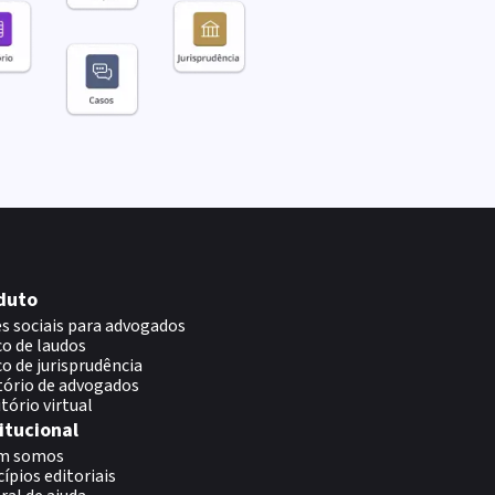
duto
s sociais para advogados
o de laudos
o de jurisprudência
tório de advogados
itório virtual
itucional
m somos
cípios editoriais