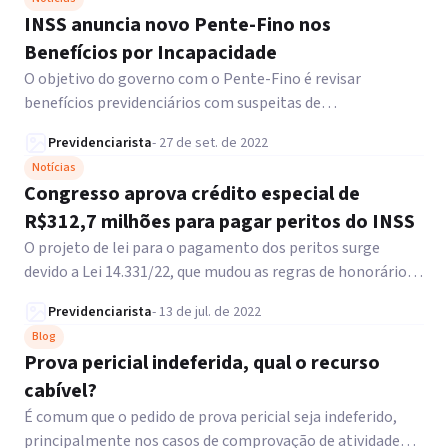
INSS anuncia novo Pente-Fino nos
Benefícios por Incapacidade
O objetivo do governo com o Pente-Fino é revisar
benefícios previdenciários com suspeitas de
irregularidades. Entre eles, os benefícios por incapacidade,
Previdenciarista
-
27 de set. de 2022
assistenciais, trabalhistas e tributários.
Notícias
Congresso aprova crédito especial de
R$312,7 milhões para pagar peritos do INSS
O projeto de lei para o pagamento dos peritos surge
devido a Lei 14.331/22, que mudou as regras de honorários
periciais nos processos que o INSS seja parte.
Previdenciarista
-
13 de jul. de 2022
Blog
Prova pericial indeferida, qual o recurso
cabível?
É comum que o pedido de prova pericial seja indeferido,
principalmente nos casos de comprovação de atividade