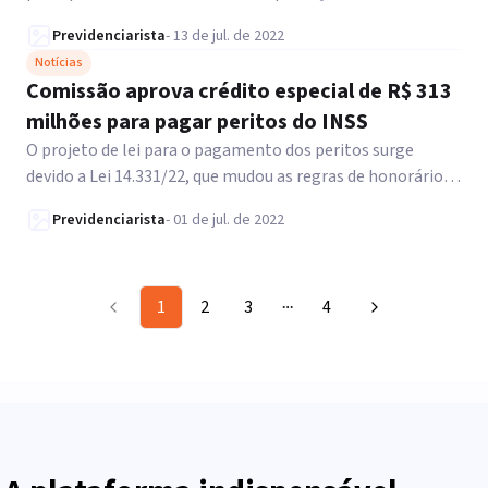
especial. Nesta situação, você sabe qual o recurso cabível?
Previdenciarista
-
13 de jul. de 2022
Notícias
Comissão aprova crédito especial de R$ 313
milhões para pagar peritos do INSS
O projeto de lei para o pagamento dos peritos surge
devido a Lei 14.331/22, que mudou as regras de honorários
periciais nos processos que o INSS seja parte.
Previdenciarista
-
01 de jul. de 2022
1
2
3
4
More pages