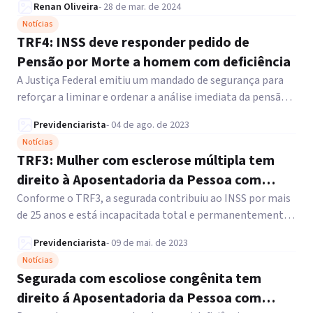
Renan Oliveira
-
28 de mar. de 2024
Notícias
TRF4: INSS deve responder pedido de
Pensão por Morte a homem com deficiência
A Justiça Federal emitiu um mandado de segurança para
reforçar a liminar e ordenar a análise imediata da pensão
por morte.
Previdenciarista
-
04 de ago. de 2023
Notícias
TRF3: Mulher com esclerose múltipla tem
direito à Aposentadoria da Pessoa com
Deficiência
Conforme o TRF3, a segurada contribuiu ao INSS por mais
de 25 anos e está incapacitada total e permanentemente
para o trabalho.
Previdenciarista
-
09 de mai. de 2023
Notícias
Segurada com escoliose congênita tem
direito á Aposentadoria da Pessoa com