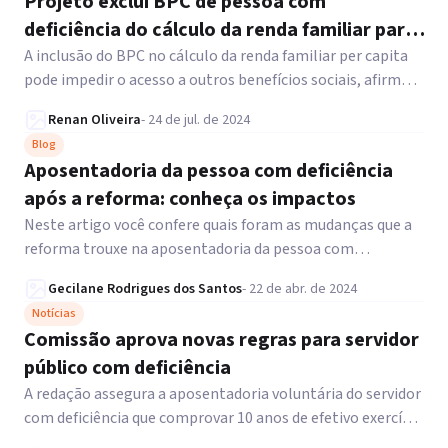
Projeto exclui BPC de pessoa com
deficiência do cálculo da renda familiar para
o Bolsa Família
A inclusão do BPC no cálculo da renda familiar per capita
pode impedir o acesso a outros benefícios sociais, afirma
autor da proposta.
Renan Oliveira
-
24 de jul. de 2024
Blog
Aposentadoria da pessoa com deficiência
após a reforma: conheça os impactos
Neste artigo você confere quais foram as mudanças que a
reforma trouxe na aposentadoria da pessoa com
deficiência. Acesse.
Gecilane Rodrigues dos Santos
-
22 de abr. de 2024
Notícias
Comissão aprova novas regras para servidor
público com deficiência
A redação assegura a aposentadoria voluntária do servidor
com deficiência que comprovar 10 anos de efetivo exercício
no serviço público, considerando condições.