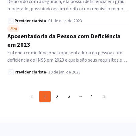
Deficiência
De acordo com a segurada, ela possui deficiência em grau
moderado, possuindo assim direito à um requisito menor
para se aposentar.
Previdenciarista
-
01 de mar. de 2023
Blog
Aposentadoria da Pessoa com Deficiência
em 2023
Entenda como funciona a aposentadoria da pessoa com
deficiência do INSS em 2023 e quais são seus requisitos e
forma de cálculo.
Previdenciarista
-
10 de jan. de 2023
1
2
3
7
More pages