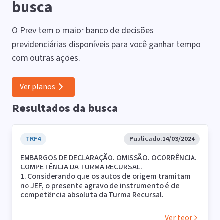
busca
O Prev tem o maior banco de decisões
previdenciárias disponíveis para você ganhar tempo
com outras ações.
Ver planos
Resultados da busca
TRF4
Publicado:
14/03/2024
EMBARGOS DE DECLARAÇÃO. OMISSÃO. OCORRÊNCIA.
COMPETÊNCIA DA TURMA RECURSAL.
1. Considerando que os autos de origem tramitam
no JEF, o presente agravo de instrumento é de
competência absoluta da Turma Recursal.
2. Embargos de declaração providos, com atribuição
de efeitos infringentes, para suprir omissão e
Ver teor