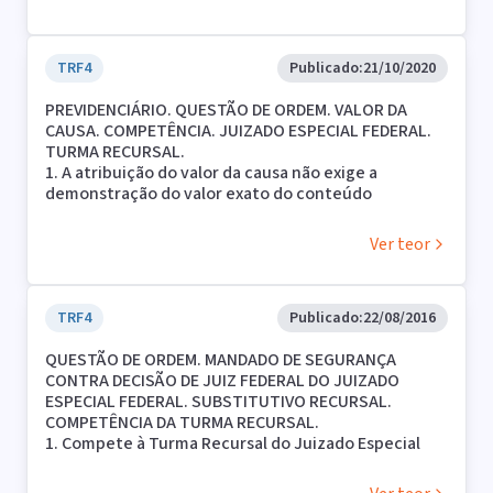
declinar da competência para a Turma Recursal.
TRF4
Publicado:
21/10/2020
PREVIDENCIÁRIO. QUESTÃO DE ORDEM. VALOR DA
CAUSA. COMPETÊNCIA. JUIZADO ESPECIAL FEDERAL.
TURMA RECURSAL.
1. A atribuição do valor da causa não exige a
demonstração do valor exato do conteúdo
patrimonial em discussão, sobretudo quando a
determinação precisa e rigorosa é impossível ou
Ver teor
requer o auxílio de profissional especializado.
2. A jurisprudência é no sentido de ser admissível a
fixação do valor da causa por estimativa, quando
constatada a incerteza do proveito econômico
TRF4
Publicado:
22/08/2016
perseguido na demanda.
QUESTÃO DE ORDEM. MANDADO DE SEGURANÇA
3. Caso o juiz entenda que o valor da causa não
CONTRA DECISÃO DE JUIZ FEDERAL DO JUIZADO
corresponde ao conteúdo econômico da demanda,
ESPECIAL FEDERAL. SUBSTITUTIVO RECURSAL.
deve corrigi-la de ofício e por arbitramento, com o
COMPETÊNCIA DA TURMA RECURSAL.
apoio da contadoria judicial, nos termos do art. 292,
1. Compete à Turma Recursal do Juizado Especial
§ 3º, do CPC.
Federal examinar o cabimento do mandado de
4. Exercida a competência de Juizado Especial
segurança impetrado contra decisão de Juiz Federal
Federal Previdenciário, ainda que o magistrado