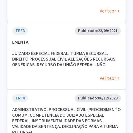
PROVAS DOCUMENTAL E TESTEMUNHAL
INSUFICIENTES. PRECEDENTE DA TURMA REGIONAL DE
Ver teor
UNIFORMIZAÇÃO DA 3ª REGIÃO. RECURSO DO INSS
PROVIDO. SEM CONDENAÇÃO EM HONORÁRIOS
ADVOCATÍCIOS.
TRF3
Publicado:
23/09/2021
EMENTA
JUIZADO ESPECIAL FEDERAL. TURMA RECURSAL.
DIREITO PROCESSUAL CIVIL ALEGAÇÕES RECURSAIS
GENÉRICAS. RECURSO DA UNIÃO FEDERAL. NÃO
CONHECIDO. CONDENAÇÃO EM HONORÁRIOS
ADVOCATÍCIOS.
Ver teor
TRF4
Publicado:
06/12/2023
ADMINISTRATIVO. PROCESSUAL CIVIL. PROCEDIMENTO
COMUM. COMPETÊNCIA DO JUIZADO ESPECIAL
FEDERAL. INSTRUMENTALIDADE DAS FORMAS.
VALIDADE DA SENTENÇA. DECLINAÇÃO PARA A TURMA
RECURSAL.