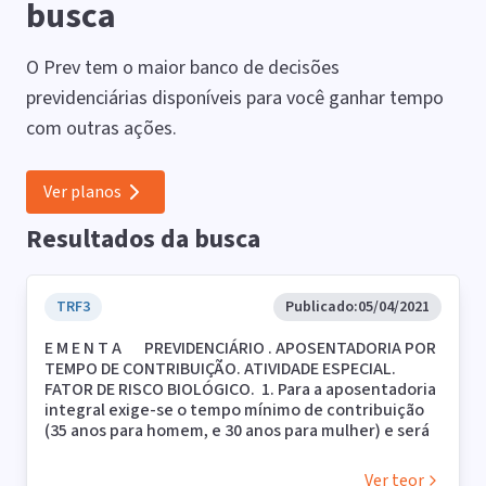
busca
O Prev tem o maior banco de decisões
previdenciárias disponíveis para você ganhar tempo
com outras ações.
Ver planos
Resultados da busca
TRF3
Publicado:
05/04/2021
E M E N T A PREVIDENCIÁRIO . APOSENTADORIA POR
TEMPO DE CONTRIBUIÇÃO. ATIVIDADE ESPECIAL.
FATOR DE RISCO BIOLÓGICO. 1. Para a aposentadoria
integral exige-se o tempo mínimo de contribuição
(35 anos para homem, e 30 anos para mulher) e será
concedida levando-se em conta somente o tempo
de serviço, sem exigência de idade ou pedágio, nos
Ver teor