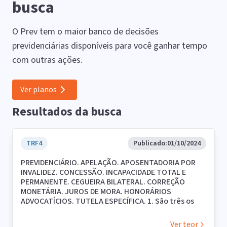
busca
O Prev tem o maior banco de decisões
previdenciárias disponíveis para você ganhar tempo
com outras ações.
Ver planos
Resultados da busca
TRF4
Publicado:
01/10/2024
PREVIDENCIÁRIO. APELAÇÃO. APOSENTADORIA POR
INVALIDEZ. CONCESSÃO. INCAPACIDADE TOTAL E
PERMANENTE. CEGUEIRA BILATERAL. CORREÇÃO
MONETÁRIA. JUROS DE MORA. HONORÁRIOS
ADVOCATÍCIOS. TUTELA ESPECÍFICA. 1. São três os
requisitos para a concessão dos benefícios por
incapacidade: a) a qualidade de segurado; b) o
Ver teor