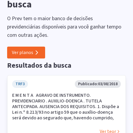
busca
O Prev tem o maior banco de decisões
previdenciárias disponíveis para você ganhar tempo
com outras ações.
Ver planos
Resultados da busca
TRF3
Publicado:
03/08/2018
E M E N T A AGRAVO DE INSTRUMENTO.
PREVIDENCIARIO . AUXILIO-DOENCA . TUTELA
ANTECIPADA. AUSENCIA DOS REQUISITOS. 1. Dispõe a
Lei n.º 8.213/93 no artigo 59 que o auxílio-doença
será devido ao segurado que, havendo cumprido,
quando for o caso, o período de carência exigido
nesta Lei, ficar incapacitado para o seu trabalho ou
Ver teor