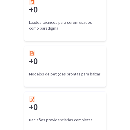
concessão da aposentadoria por tempo de
contribuição integral, com renda mensal inicial a ser
+
0
calculada pela autarquia federal, nos termos da
legislação vigente à época da DIB.
- A fixação do percentual da verba honorária deverá
Laudos técnicos para serem usados
ser definida somente na liquidação do julgado, com
como paradigma
observância ao disposto no inciso II, do § 4º c.c. § 11,
ambos do artigo 85, do CPC/2015, bem como o artigo
86, do mesmo diploma legal. Os honorários
advocatícios, a teor da Súmula 111 do E. STJ incidem
sobre as parcelas vencidas até a sentença.
+
0
- Recurso autárquico parcialmente provido.
Modelos de petições prontas para baixar
+
0
Decisões previdenciárias completas