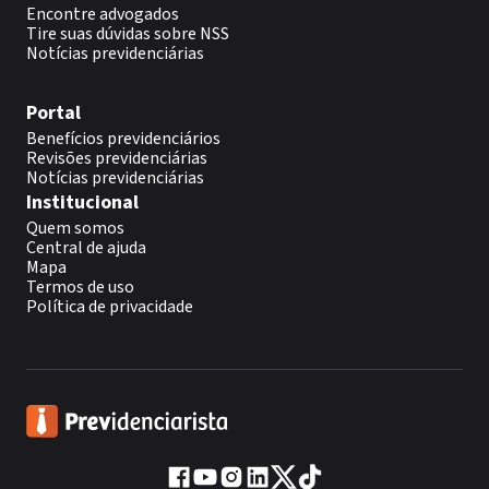
Cálculos na Justiça Federal, sem prejuízo da
Encontre advogados
aplicação da legislação superveniente, observando-
Tire suas dúvidas sobre NSS
se, ainda, quanto à correção monetária, o disposto
Notícias previdenciárias
na Lei n.º 11.960/2009, consoante a Repercussão
Geral reconhecida no RE n.º 870.947, em 16.04.2015,
Rel. Min. Luiz Fux. - Dado provimento à Apelação da
Portal
parte autora. - Negado provimento à Apelação do
Benefícios previdenciários
INSS.
Revisões previdenciárias
Notícias previdenciárias
Institucional
Quem somos
Central de ajuda
Mapa
Termos de uso
Política de privacidade