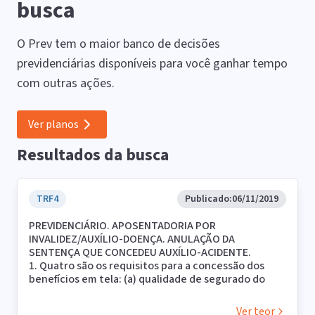
busca
O Prev tem o maior banco de decisões
previdenciárias disponíveis para você ganhar tempo
com outras ações.
Ver planos
Resultados da busca
TRF4
Publicado:
06/11/2019
PREVIDENCIÁRIO. APOSENTADORIA POR
INVALIDEZ/AUXÍLIO-DOENÇA. ANULAÇÃO DA
SENTENÇA QUE CONCEDEU AUXÍLIO-ACIDENTE.
1. Quatro são os requisitos para a concessão dos
benefícios em tela: (a) qualidade de segurado do
requerente; (b) cumprimento da carência de 12
contribuições mensais; (c) superveniência de
Ver teor