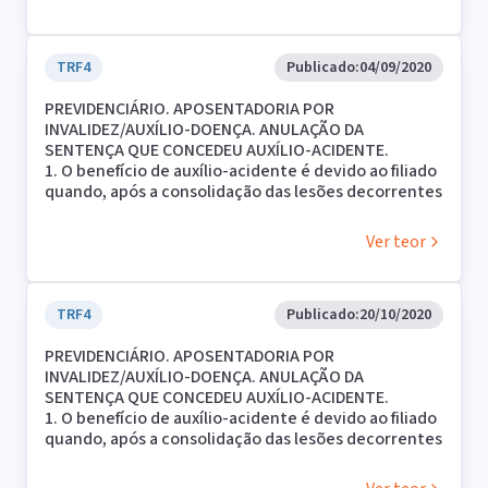
moléstia incapacitante para o desenvolvimento de
qualquer atividade que garanta a subsistência; e (d)
caráter temporário (no caso do auxílio-doença) ou
definitivo (no caso da aposentadoria por invalidez)
TRF4
Publicado:
04/09/2020
da incapacidade.
PREVIDENCIÁRIO. APOSENTADORIA POR
2. Hipótese em que anulada a sentença, por estar
INVALIDEZ/AUXÍLIO-DOENÇA. ANULAÇÃO DA
totalmente dissociada das provas dos autos
SENTENÇA QUE CONCEDEU AUXÍLIO-ACIDENTE.
(concessão de auxílio-acidente, sem a ocorrência de
1. O benefício de auxílio-acidente é devido ao filiado
acidente), para que nova decisão seja proferida em
quando, após a consolidação das lesões decorrentes
consonância com os elementos apresentados.
de acidente de qualquer natureza, resultarem
sequelas permanentes que impliquem a redução da
Ver teor
capacidade de exercer a sua ocupação habitual.
2. Hipótese em que anulada a sentença, por estar
totalmente dissociada das provas dos autos
(concessão de auxílio-acidente, sem a ocorrência de
TRF4
Publicado:
20/10/2020
acidente), para que nova decisão seja proferida em
PREVIDENCIÁRIO. APOSENTADORIA POR
consonância com os elementos apresentados.
INVALIDEZ/AUXÍLIO-DOENÇA. ANULAÇÃO DA
SENTENÇA QUE CONCEDEU AUXÍLIO-ACIDENTE.
1. O benefício de auxílio-acidente é devido ao filiado
quando, após a consolidação das lesões decorrentes
de acidente de qualquer natureza, resultarem
sequelas permanentes que impliquem a redução da