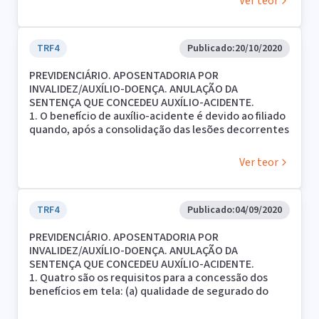
Ver teor
capacidade de exercer a sua ocupação habitual.
2. Hipótese em que anulada a sentença, por estar
totalmente dissociada das provas dos autos
(concessão de auxílio-acidente, sem a ocorrência de
TRF4
Publicado:
20/10/2020
acidente), para que nova decisão seja proferida em
PREVIDENCIÁRIO. APOSENTADORIA POR
consonância com os elementos apresentados.
INVALIDEZ/AUXÍLIO-DOENÇA. ANULAÇÃO DA
SENTENÇA QUE CONCEDEU AUXÍLIO-ACIDENTE.
1. O benefício de auxílio-acidente é devido ao filiado
quando, após a consolidação das lesões decorrentes
de acidente de qualquer natureza, resultarem
sequelas permanentes que impliquem a redução da
Ver teor
capacidade de exercer a sua ocupação habitual.
2. Hipótese em que anulada a sentença, por estar
totalmente dissociada das provas dos autos
(concessão de auxílio-acidente, sem a ocorrência de
TRF4
Publicado:
04/09/2020
acidente), para que nova decisão seja proferida em
PREVIDENCIÁRIO. APOSENTADORIA POR
consonância com os elementos apresentados.
INVALIDEZ/AUXÍLIO-DOENÇA. ANULAÇÃO DA
SENTENÇA QUE CONCEDEU AUXÍLIO-ACIDENTE.
1. Quatro são os requisitos para a concessão dos
benefícios em tela: (a) qualidade de segurado do
requerente; (b) cumprimento da carência de 12
contribuições mensais; (c) superveniência de