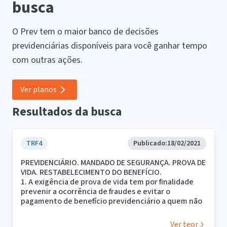
busca
O Prev tem o maior banco de decisões
previdenciárias disponíveis para você ganhar tempo
com outras ações.
Ver planos
Resultados da busca
TRF4
Publicado:
18/02/2021
PREVIDENCIÁRIO. MANDADO DE SEGURANÇA. PROVA DE
VIDA. RESTABELECIMENTO DO BENEFÍCIO.
1. A exigência de prova de vida tem por finalidade
prevenir a ocorrência de fraudes e evitar o
pagamento de benefício previdenciário a quem não
seja o respectivo titular, principalmente nas
hipóteses em que houve o óbito do segurado e este
Ver teor