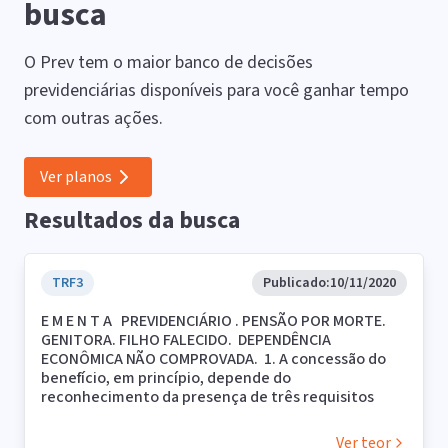
busca
O Prev tem o maior banco de decisões
previdenciárias disponíveis para você ganhar tempo
com outras ações.
Ver planos
Resultados da busca
TRF3
Publicado:
10/11/2020
E M E N T A PREVIDENCIÁRIO . PENSÃO POR MORTE.
GENITORA. FILHO FALECIDO. DEPENDÊNCIA
ECONÔMICA NÃO COMPROVADA. 1. A concessão do
benefício, em princípio, depende do
reconhecimento da presença de três requisitos
básicos: o óbito, a qualidade de segurado do falecido
e a dependência econômica em relação a ele na data
Ver teor