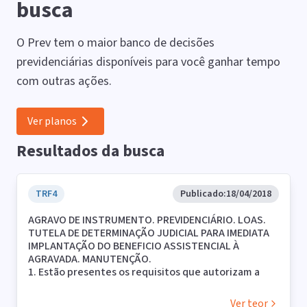
busca
O Prev tem o maior banco de decisões
previdenciárias disponíveis para você ganhar tempo
com outras ações.
Ver planos
Resultados da busca
TRF4
Publicado:
18/04/2018
AGRAVO DE INSTRUMENTO. PREVIDENCIÁRIO. LOAS.
TUTELA DE DETERMINAÇÃO JUDICIAL PARA IMEDIATA
IMPLANTAÇÃO DO BENEFICIO ASSISTENCIAL À
AGRAVADA. MANUTENÇÃO.
1. Estão presentes os requisitos que autorizam a
concessão do benefício, na forma antecipatória, pois
quanto à hipossuficiência financeira, o estudo social
Ver teor