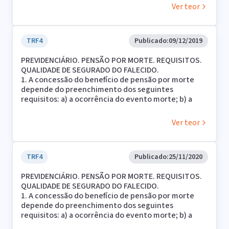
demonstração da qualidade de segurado do de cujus
Ver teor
por ocasião do óbito. O benefício independe de
carência e é regido pela legislação vigente à época
do óbito. Nos termos do artigo 15 da Lei nº 8.213/91,
o segurado facultativo mantém a qualidade de
TRF4
Publicado:
09/12/2019
segurado, independentemente de contribuições
PREVIDENCIÁRIO. PENSÃO POR MORTE. REQUISITOS.
até 6 (seis) meses após a cessação das
QUALIDADE DE SEGURADO DO FALECIDO.
contribuições. Ausente a prova do preenchimento
1. A concessão do benefício de pensão por morte
de todos os requisitos legais, não é possível a
depende do preenchimento dos seguintes
concessão do benefício à parte autora.
requisitos: a) a ocorrência do evento morte; b) a
condição de dependente de quem objetiva a
pensão; c) a demonstração da qualidade de
Ver teor
segurado do de cujus por ocasião do óbito. O
benefício independe de carência e é regido pela
legislação vigente à época do óbito.
2. Ausente a prova do preenchimento de todos os
TRF4
Publicado:
25/11/2020
requisitos legais, não é possível a concessão do
PREVIDENCIÁRIO. PENSÃO POR MORTE. REQUISITOS.
benefício à parte autora.
QUALIDADE DE SEGURADO DO FALECIDO.
1. A concessão do benefício de pensão por morte
depende do preenchimento dos seguintes
requisitos: a) a ocorrência do evento morte; b) a
condição de dependente de quem objetiva a