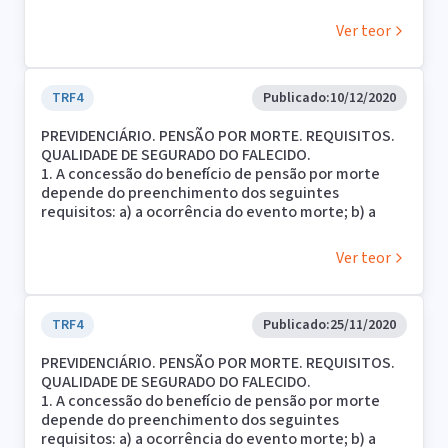
condição de dependente de quem objetiva a
pensão; c) a demonstração da qualidade de
Ver teor
segurado do de cujus por ocasião do óbito. O
benefício independe de carência e é regido pela
legislação vigente à época do óbito.
2. Mantém a qualidade de segurado, nos termos do
TRF4
Publicado:
10/12/2020
art. 102, §§1º e 2º da LBPS, o segurado que reunia
PREVIDENCIÁRIO. PENSÃO POR MORTE. REQUISITOS.
condições de se aposentar.
QUALIDADE DE SEGURADO DO FALECIDO.
3. Comprovado o preenchimento de todos os
1. A concessão do benefício de pensão por morte
requisitos legais, a parte autora faz jus ao benefício
depende do preenchimento dos seguintes
de pensão por morte.
requisitos: a) a ocorrência do evento morte; b) a
condição de dependente de quem objetiva a
pensão; c) a demonstração da qualidade de
Ver teor
segurado do de cujus por ocasião do óbito. O
benefício independe de carência e é regido pela
legislação vigente à época do óbito
2. Comprovado o preenchimento de todos os
TRF4
Publicado:
25/11/2020
requisitos legais, a parte autora faz jus ao benefício
PREVIDENCIÁRIO. PENSÃO POR MORTE. REQUISITOS.
de pensão por morte.
QUALIDADE DE SEGURADO DO FALECIDO.
1. A concessão do benefício de pensão por morte
depende do preenchimento dos seguintes
requisitos: a) a ocorrência do evento morte; b) a