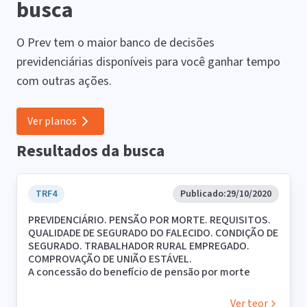
busca
O Prev tem o maior banco de decisões
previdenciárias disponíveis para você ganhar tempo
com outras ações.
Ver planos
Resultados da busca
TRF4
Publicado:
29/10/2020
PREVIDENCIÁRIO. PENSÃO POR MORTE. REQUISITOS.
QUALIDADE DE SEGURADO DO FALECIDO. CONDIÇÃO DE
SEGURADO. TRABALHADOR RURAL EMPREGADO.
COMPROVAÇÃO DE UNIÃO ESTÁVEL.
A concessão do benefício de pensão por morte
depende do preenchimento dos seguintes
requisitos: a) a ocorrência do evento morte; b) a
Ver teor