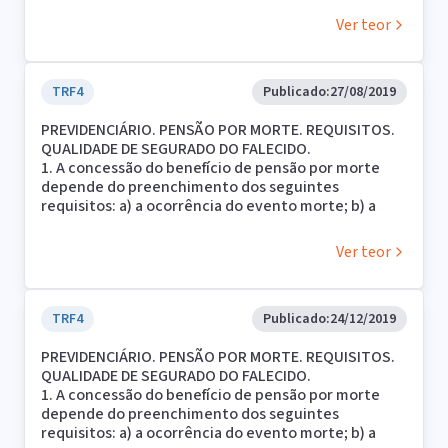
pensão; c) a demonstração da qualidade de
ao benefício.
Ver teor
segurado do de cujus por ocasião do óbito. O
benefício independe de carência e é regido pela
legislação vigente à época do óbito.
2. Ausente a prova do preenchimento de todos os
TRF4
Publicado:
27/08/2019
requisitos legais, não é possível a concessão do
PREVIDENCIÁRIO. PENSÃO POR MORTE. REQUISITOS.
benefício à parte autora.
QUALIDADE DE SEGURADO DO FALECIDO.
1. A concessão do benefício de pensão por morte
depende do preenchimento dos seguintes
requisitos: a) a ocorrência do evento morte; b) a
condição de dependente de quem objetiva a
pensão; c) a demonstração da qualidade de
Ver teor
segurado do de cujus por ocasião do óbito. O
benefício independe de carência e é regido pela
legislação vigente à época do óbito.
2. Não comprovado o preenchimento de todos os
TRF4
Publicado:
24/12/2019
requisitos legais, a parte autora não faz jus ao
PREVIDENCIÁRIO. PENSÃO POR MORTE. REQUISITOS.
benefício de pensão por morte.
QUALIDADE DE SEGURADO DO FALECIDO.
1. A concessão do benefício de pensão por morte
depende do preenchimento dos seguintes
requisitos: a) a ocorrência do evento morte; b) a