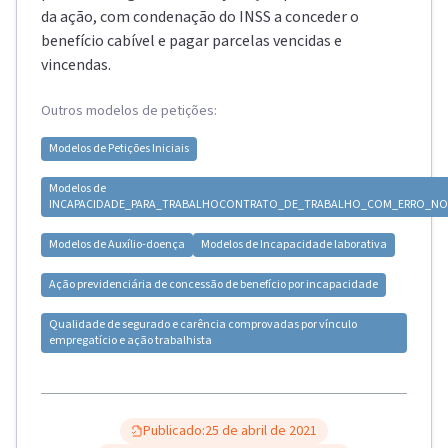
da ação, com condenação do INSS a conceder o
benefício cabível e pagar parcelas vencidas e
vincendas.
Outros modelos de petições:
Modelos de
Petições Iniciais
Modelos de
INCAPACIDADE_PARA_TRABALHO
CONTRATO_DE_TRABALHO_COM_ERRO_NO
Modelos de
Auxílio-doença
Modelos de
Incapacidade laborativa
Ação previdenciária de concessão de benefício por incapacidade
Qualidade de segurado e carência comprovadas por vínculo
empregatício e ação trabalhista
Publicado:
25 de abril de 2021