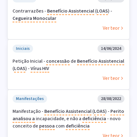
Contrarrazões -
Benefício Assistencial
(
LOAS
) -
Cegueira
Monocular
Ver teor
Iniciais
14/06/2024
Petição Inicial -
concessāo
de
Benefício Assistencial
(
LOAS
) -
Vírus
HIV
Ver teor
Manifestações
28/08/2022
Manifestação -
Benefício Assistencial
(
LOAS
) -
Perito
analisou
a
incapacidade, e não a
deficiência
- novo
conceito de
pessoa
com
deficiência
Ver teor