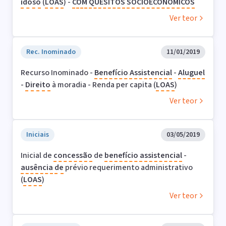
idoso
(
LOAS
) -
COM
QUESITOS
SOCIOECONÔMICOS
Ver teor
Rec. Inominado
11/01/2019
Recurso Inominado -
Benefício Assistencial
-
Aluguel
-
Direito
à moradia - Renda per capita (
LOAS
)
Ver teor
Iniciais
03/05/2019
Inicial de
concessão
de
benefício assistencial
-
ausência
de
prévio requerimento administrativo
(
LOAS
)
Ver teor