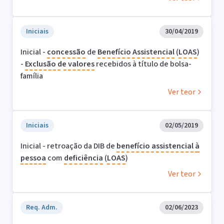
Iniciais
30/04/2019
Inicial -
concessão
de
Benefício Assistencial
(
LOAS
)
-
Exclusão
de
valores
recebidos à título de bolsa-
família
Ver teor
Iniciais
02/05/2019
Inicial - retroação da DIB de
benefício assistencial
à
pessoa
com
deficiência
(
LOAS
)
Ver teor
Req. Adm.
02/06/2023