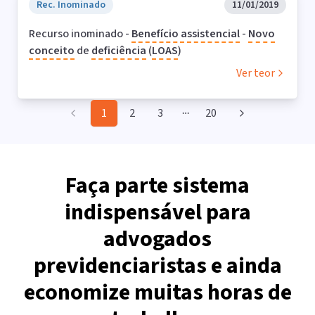
Rec. Inominado
11/01/2019
Recurso inominado -
Benefício assistencial
-
Novo
conceito
de
deficiência
(
LOAS
)
Ver teor
1
2
3
20
More pages
Faça parte sistema
indispensável para
advogados
previdenciaristas e ainda
economize muitas horas de