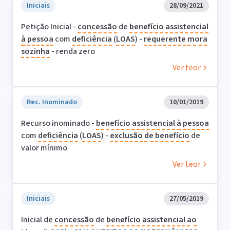
Iniciais
28/09/2021
Petição Inicial -
concessão
de
benefício assistencial
à
pessoa
com
deficiência
(
LOAS
) -
requerente
mora
sozinha
- renda zero
Ver teor
Rec. Inominado
10/01/2019
Recurso inominado -
benefício assistencial
à
pessoa
com
deficiência
(
LOAS
) -
exclusão
de
benefício
de
valor mínimo
Ver teor
Iniciais
27/05/2019
Inicial de
concessão
de
benefício assistencial
ao