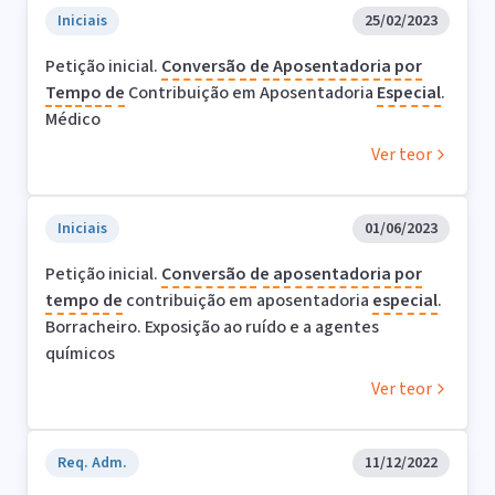
Iniciais
25/02/2023
Petição inicial.
Conversão
de
Aposentadoria
por
Tempo
de
Contribuição em Aposentadoria
Especial
.
Médico
Ver teor
Iniciais
01/06/2023
Petição inicial.
Conversão
de
aposentadoria
por
tempo
de
contribuição em aposentadoria
especial
.
Borracheiro. Exposição ao ruído e a agentes
químicos
Ver teor
Req. Adm.
11/12/2022