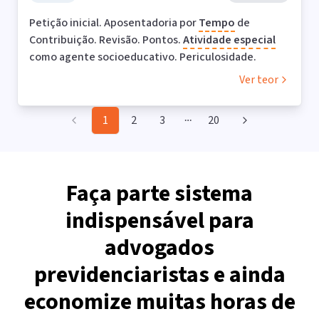
Petição inicial. Aposentadoria por
Tempo
de
Contribuição. Revisão. Pontos.
Atividade
especial
como agente socioeducativo. Periculosidade.
Ver teor
1
2
3
20
More pages
Faça parte sistema
indispensável para
advogados
previdenciaristas e ainda
economize muitas horas de