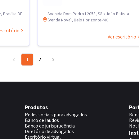
, Brasília-DF
Avenida Dom Pedro I 2053, São João Batista
(Venda Nova), Belo Horizonte-MG
escritório
Ver escritório
1
2
Produtos
Por
Redes sociais para advogados
Bene
Banco de laudos
Revi
Banco de jurisprudência
Notí
Diretório de advogados
Inst
Escritório virtual