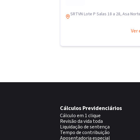
SRTVN Lote P Salas 18 a 28, Asa Norte
Ver 
Cálculos Previdenciários
Cálculo em 1 clique
Revisão da vida toda
Liquidação de sentença
Tempo de contribuição
Aposentadoria especial