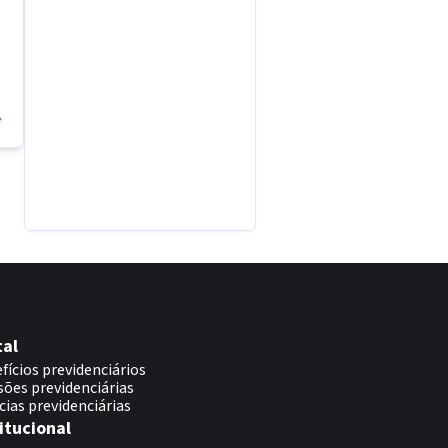
tal
fícios previdenciários
sões previdenciárias
cias previdenciárias
itucional