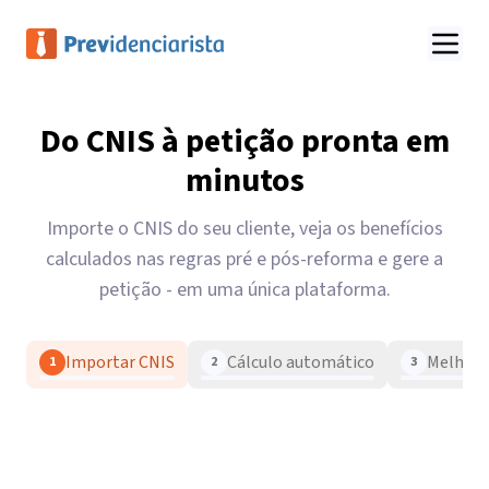
Plataforma completa para advogados previdenciários, cálculos de a
Do CNIS à petição pronta em
minutos
Importe o CNIS do seu cliente, veja os benefícios
calculados nas regras pré e pós-reforma e gere a
petição - em uma única plataforma.
Importar CNIS
Cálculo automático
Melhor 
1
2
3