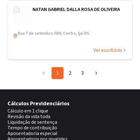
NATAN GABRIEL DALLA ROSA DE OLIVEIRA
Rua 7 de setembro 689, Centro, Ijuí-RS
Ver escritório
1
2
3
Cálculos Previdenciários
Cálculo em 1 clique
Revisão da vida toda
Liquidação de sentença
Tempo de contribuição
Aposentadoria especial
Aposentadoria por invalidez