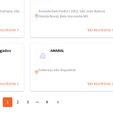
 Santana, São
Avenida Dom Pedro I 2053, São João Batista
(Venda Nova), Belo Horizonte-MG
escritório
Ver escritório
ogados
AMARAL
Endereço não disponível
escritório
Ver escritório
1
2
3
4
More pages