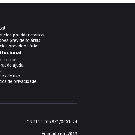
tal
fícios previdenciários
sões previdenciárias
cias previdenciárias
itucional
m somos
ral de ajuda
a
os de uso
tica de privacidade
CNPJ 19.765.871/0001-24
Fundado em 2013