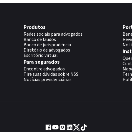
Produtos
Por
Redes sociais para advogados
Bene
Banco de laudos
Revi
Banco de jurisprudência
Notí
Diretório de advogados
Inst
Escritório virtual
Que
Para segurados
Cent
Encontre advogados
Map
Tire suas dúvidas sobre NSS
Term
Notícias previdenciárias
Polí