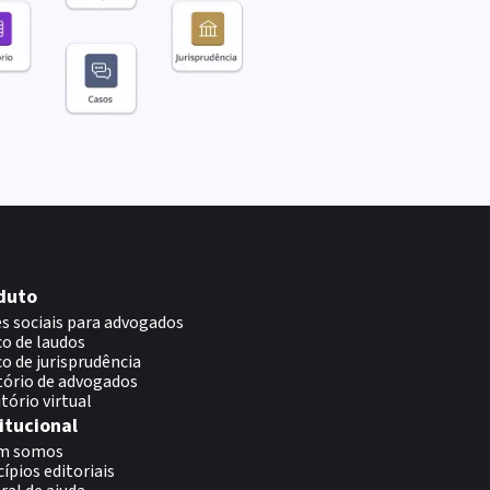
duto
s sociais para advogados
o de laudos
o de jurisprudência
tório de advogados
itório virtual
itucional
m somos
cípios editoriais