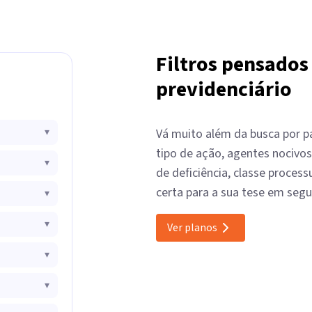
Filtros pensados
previdenciário
▾
Vá muito além da busca por pal
tipo de ação, agentes nocivos
▾
de deficiência, classe process
certa para a sua tese em seg
▾
▾
Ver planos
▾
▾