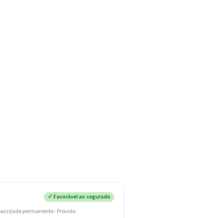
✓ Favorável ao segurado
pacidade permanente · Provido