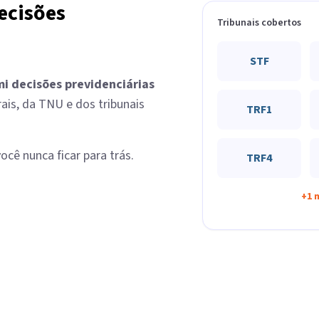
ecisões
Tribunais cobertos
STF
mi
decisões previdenciárias
ais, da TNU e dos tribunais
TRF1
cê nunca ficar para trás.
TRF4
+
1 