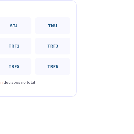
STJ
TNU
TRF2
TRF3
TRF5
TRF6
mi
decisões no total