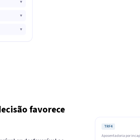
▾
▾
▾
decisão favorece
TRF4
Aposentadoria por inca