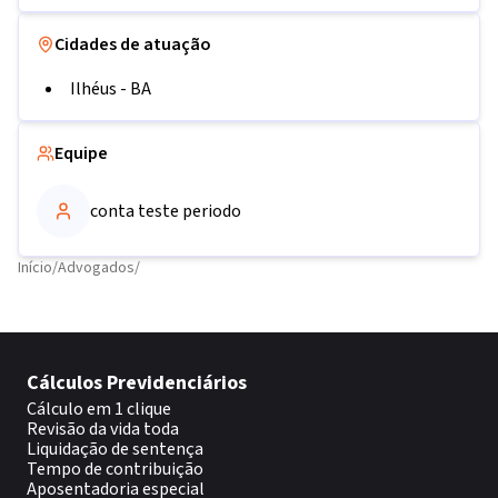
Cidades de atuação
Ilhéus
-
BA
Equipe
conta teste periodo
Início
/
Advogados
/
Cálculos Previdenciários
Cálculo em 1 clique
Revisão da vida toda
Liquidação de sentença
Tempo de contribuição
Aposentadoria especial