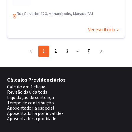
Rua Salvador 120, Adrianópolis, Manaus-AM
Ver escritório
1
2
3
7
More pages
Cálculos Previdenciários
Cálculo em 1 clique
Revisão da vida toda
Liquidação de sentença
Tempo de contribuição
Aposentadoria especial
Aposentadoria por invalidez
Aposentadoria por idade