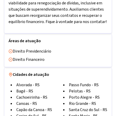
viabilidade para renegociação de dívidas, inclusive em
situações de superendividamento. Auxiliamos clientes
que buscam reorganizar seus contratos e recuperar o
equilíbrio financeiro. Fique à vontade para nos contatar!
Áreas de atuação
Direito Previdenciário
Direito Financeiro
Cidades de atuação
Alvorada
-
RS
Passo Fundo
-
RS
Bagé
-
RS
Pelotas
-
RS
Cachoeirinha
-
RS
Porto Alegre
-
RS
Canoas
-
RS
Rio Grande
-
RS
Capão da Canoa
-
RS
Santa Cruz do Sul
-
RS