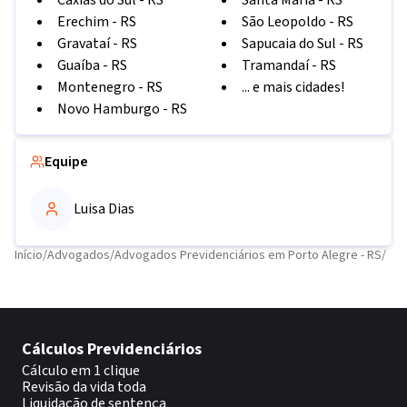
Caxias do Sul
-
RS
Santa Maria
-
RS
Erechim
-
RS
São Leopoldo
-
RS
Gravataí
-
RS
Sapucaia do Sul
-
RS
Guaíba
-
RS
Tramandaí
-
RS
Montenegro
-
RS
... e mais cidades!
Novo Hamburgo
-
RS
Equipe
Luisa Dias
Início
/
Advogados
/
Advogados Previdenciários em Porto Alegre - RS
/
Cálculos Previdenciários
Cálculo em 1 clique
Revisão da vida toda
Liquidação de sentença