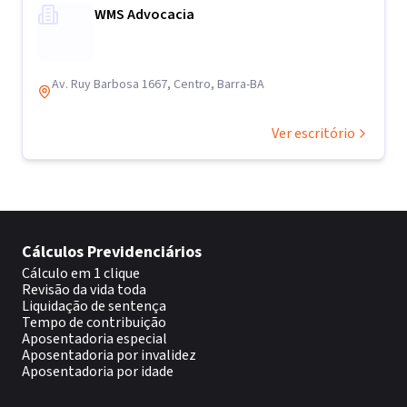
WMS Advocacia
Av. Ruy Barbosa 1667, Centro, Barra-BA
Ver escritório
Cálculos Previdenciários
Cálculo em 1 clique
Revisão da vida toda
Liquidação de sentença
Tempo de contribuição
Aposentadoria especial
Aposentadoria por invalidez
Aposentadoria por idade