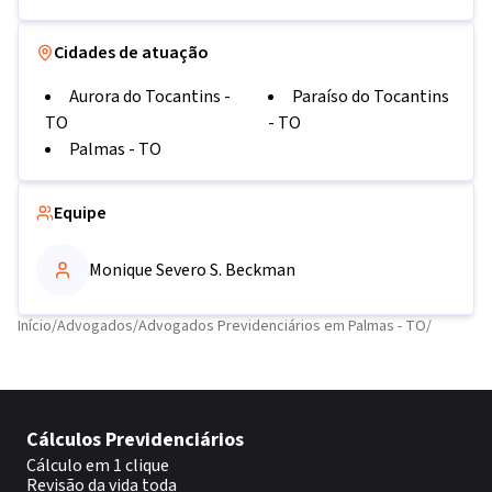
Cidades de atuação
Aurora do Tocantins
-
Paraíso do Tocantins
TO
-
TO
Palmas
-
TO
Equipe
Monique Severo S. Beckman
Início
/
Advogados
/
Advogados Previdenciários em Palmas - TO
/
Cálculos Previdenciários
Cálculo em 1 clique
Revisão da vida toda