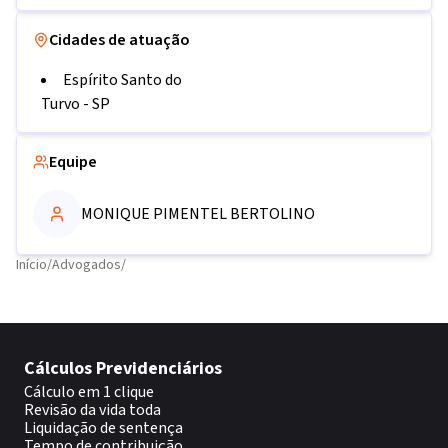
Cidades de atuação
Espírito Santo do
Turvo
-
SP
Equipe
MONIQUE PIMENTEL BERTOLINO
Início
/
Advogados
/
Cálculos Previdenciários
Cálculo em 1 clique
Revisão da vida toda
Liquidação de sentença
Tempo de contribuição