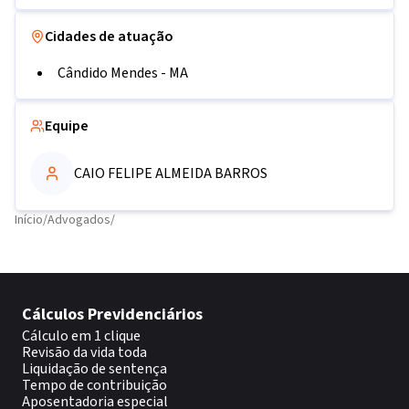
Cidades de atuação
Cândido Mendes
-
MA
Equipe
CAIO FELIPE ALMEIDA BARROS
Início
/
Advogados
/
Cálculos Previdenciários
Cálculo em 1 clique
Revisão da vida toda
Liquidação de sentença
Tempo de contribuição
Aposentadoria especial