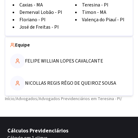
Caxias
-
MA
Teresina
-
PI
Demerval Lobão
-
PI
Timon
-
MA
Floriano
-
PI
Valença do Piauí
-
PI
José de Freitas
-
PI
Equipe
FELIPE WILLIAN LOPES CAVALCANTE
NICOLLAS REGIS RÊGO DE QUEIROZ SOUSA
Início
/
Advogados
/
Advogados Previdenciários em Teresina - PI
/
Cálculos Previdenciários