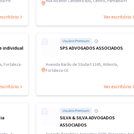
iba-PR
Rua Alcenor Candeira 600, Centro, Parnaíba-PI
escritório
Ver escritório
Usuário Premium
 individual
SPS ADVOGADOS ASSOCIADOS
a, Fortaleza-
Avenida Barão de Studart 1165, Aldeota,
Fortaleza-CE
escritório
Ver escritório
Usuário Premium
ia
SILVA & SILVA ADVOGADOS
ASSOCIADOS