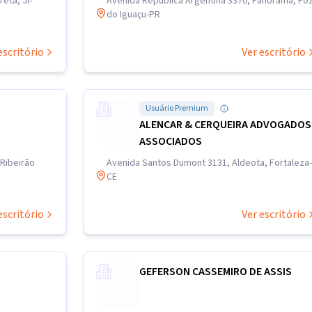
eta, Ji-
Avenida República Argentina 3370, Panorama, Fo
do Iguaçu-PR
escritório
Ver escritório
Usuário Premium
ALENCAR & CERQUEIRA ADVOGADOS
ASSOCIADOS
 Ribeirão
Avenida Santos Dumont 3131, Aldeota, Fortaleza-
CE
escritório
Ver escritório
GEFERSON CASSEMIRO DE ASSIS