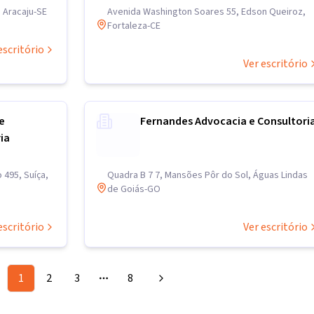
 Aracaju-SE
Avenida Washington Soares 55, Edson Queiroz,
Fortaleza-CE
escritório
Ver escritório
e
Fernandes Advocacia e Consultori
ia
 495, Suíça,
Quadra B 7 7, Mansões Pôr do Sol, Águas Lindas
de Goiás-GO
escritório
Ver escritório
1
2
3
8
More pages