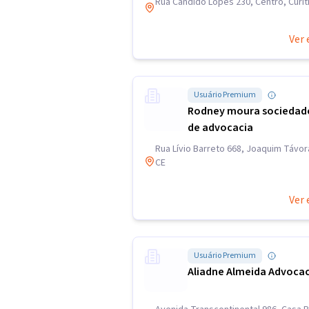
Rua Candido Lopes 230, Centro, Curit
Ver 
Usuário Premium
Rodney moura sociedade
de advocacia
Rua Lívio Barreto 668, Joaquim Távor
CE
Ver 
Usuário Premium
Aliadne Almeida Advocac