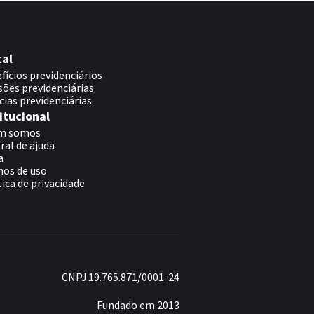
tal
fícios previdenciários
sões previdenciárias
cias previdenciárias
itucional
m somos
ral de ajuda
a
os de uso
tica de privacidade
CNPJ 19.765.871/0001-24
Fundado em 2013