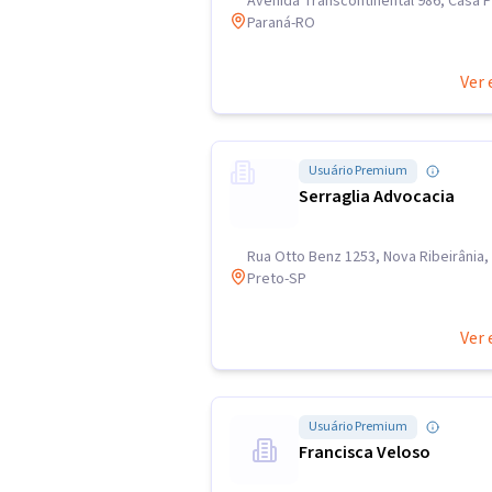
Avenida Transcontinental 986, Casa Pr
Paraná-RO
Ver 
Usuário Premium
Serraglia Advocacia
Rua Otto Benz 1253, Nova Ribeirânia,
Preto-SP
Ver 
Usuário Premium
Francisca Veloso