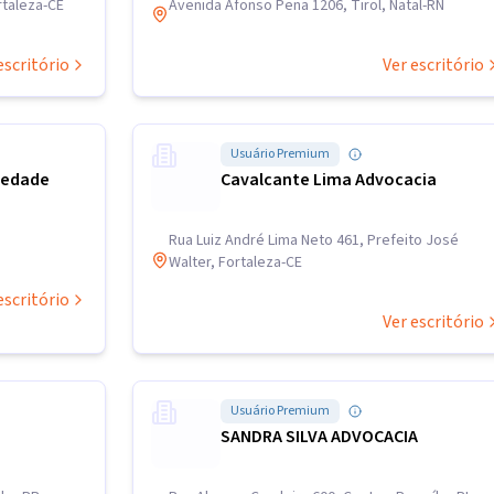
rtaleza-CE
Avenida Afonso Pena 1206, Tirol, Natal-RN
escritório
Ver escritório
Usuário Premium
iedade
Cavalcante Lima Advocacia
Rua Luiz André Lima Neto 461, Prefeito José
Walter, Fortaleza-CE
escritório
Ver escritório
Usuário Premium
SANDRA SILVA ADVOCACIA