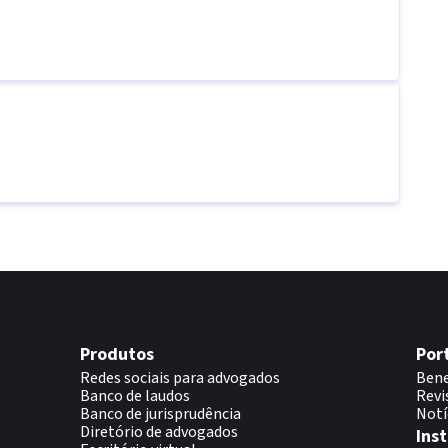
Produtos
Por
Redes sociais para advogados
Bene
Banco de laudos
Revi
Banco de jurisprudência
Notí
Diretório de advogados
Inst