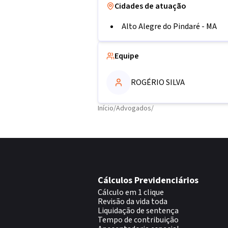
Cidades de atuação
Alto Alegre do Pindaré
-
MA
Equipe
ROGÉRIO SILVA
Início
/
Advogados
/
Cálculos Previdenciários
Cálculo em 1 clique
Revisão da vida toda
Liquidação de sentença
Tempo de contribuição