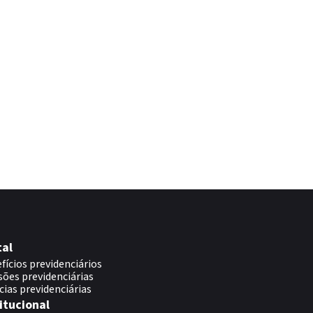
tal
fícios previdenciários
sões previdenciárias
cias previdenciárias
itucional