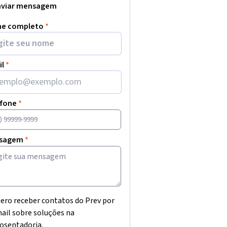
nviar mensagem
e completo
*
il
*
efone
*
sagem
*
ero receber contatos do Prev por
ail sobre soluções na
osentadoria.