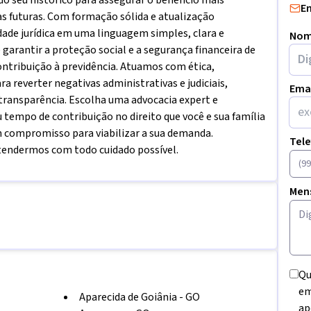
do seu histórico para assegurar o benefício mais
E
ras futuras. Com formação sólida e atualização
ade jurídica em uma linguagem simples, clara e
Nom
 garantir a proteção social e a segurança financeira de
ntribuição à previdência. Atuamos com ética,
ra reverter negativas administrativas e judiciais,
Ema
 transparência. Escolha uma advocacia expert e
empo de contribuição no direito que você e sua família
compromisso para viabilizar a sua demanda.
Tel
tendermos com todo cuidado possível.
Men
Qu
em
Aparecida de Goiânia
-
GO
ap