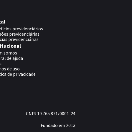
tal
fícios previdenciários
sões previdenciárias
cias previdenciárias
itucional
m somos
ral de ajuda
a
os de uso
tica de privacidade
CNPJ 19.765.871/0001-24
Fundado em 2013