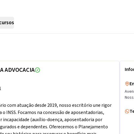
cursos
A ADVOCACIA
Inf
E
1
Aven
Noss
ário com atuação desde 2019, nosso escritório une rigor
T
ra o INSS. Focamos na concessão de aposentadorias,
r incapacidade (auxílio-doença, aposentadoria por
a segurados e dependentes. Oferecemos o Planejamento