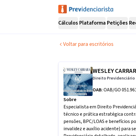
Cálculos
Plataforma
Petições
Re
Voltar para escritórios
WESLEY CARRAR
Direito Previdenciário
OAB:
OAB/GO 051.96
Sobre
Especialista em Direito Previdenci
técnico e prática estratégica cont
pensões, BPC/LOAS e benefícios po
invalidez e auxílio acidente) par