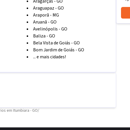
Aragarças
-
GO
Araguapaz
-
GO
Araporã
-
MG
Aruanã
-
GO
Avelinópolis
-
GO
Baliza
-
GO
Bela Vista de Goiás
-
GO
Bom Jardim de Goiás
-
GO
... e mais cidades!
ios em Itumbiara - GO
/