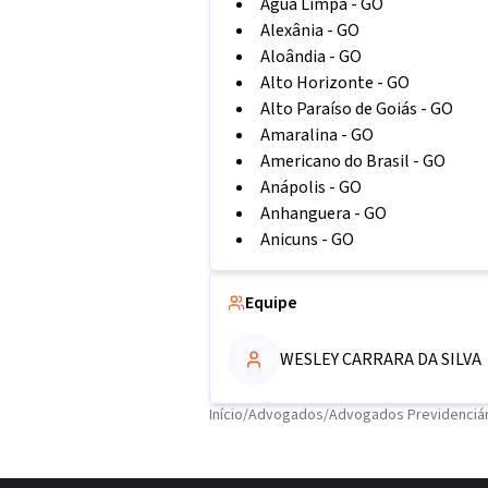
Água Limpa
-
GO
Alexânia
-
GO
Aloândia
-
GO
Alto Horizonte
-
GO
Alto Paraíso de Goiás
-
GO
Amaralina
-
GO
Americano do Brasil
-
GO
Anápolis
-
GO
Anhanguera
-
GO
Anicuns
-
GO
Equipe
WESLEY CARRARA DA SILVA
Início
/
Advogados
/
Advogados Previdenciár