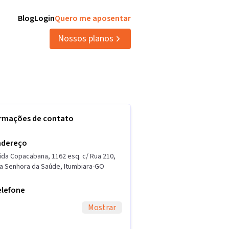
Blog
Login
Quero me aposentar
Nossos planos
ormações de contato
ndereço
ida Copacabana
,
1162 esq. c/ Rua 210
,
a Senhora da Saúde
,
Itumbiara
-
GO
elefone
Mostrar