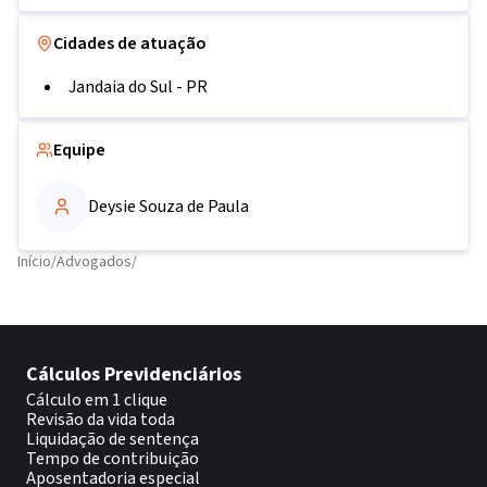
Cidades de atuação
Jandaia do Sul
-
PR
Equipe
Deysie Souza de Paula
Início
/
Advogados
/
Cálculos Previdenciários
Cálculo em 1 clique
Revisão da vida toda
Liquidação de sentença
Tempo de contribuição
Aposentadoria especial