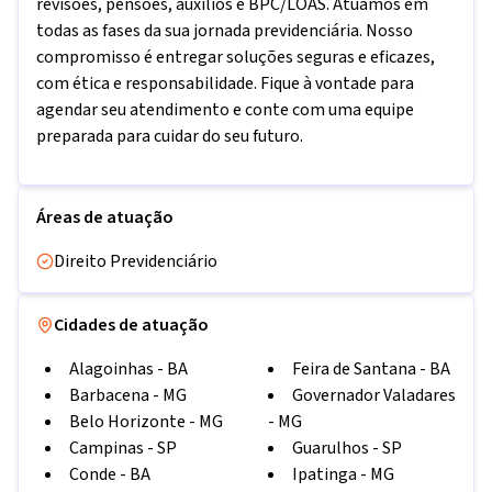
revisões, pensões, auxílios e BPC/LOAS. Atuamos em
todas as fases da sua jornada previdenciária. Nosso
compromisso é entregar soluções seguras e eficazes,
com ética e responsabilidade. Fique à vontade para
agendar seu atendimento e conte com uma equipe
preparada para cuidar do seu futuro.
Áreas de atuação
Direito Previdenciário
Cidades de atuação
Alagoinhas
-
BA
Feira de Santana
-
BA
Barbacena
-
MG
Governador Valadares
Belo Horizonte
-
MG
-
MG
Campinas
-
SP
Guarulhos
-
SP
Conde
-
BA
Ipatinga
-
MG