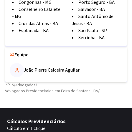
Congonhas
-
MG
Porto Seguro
-
BA
Conselheiro Lafaiete
Salvador
-
BA
-
MG
Santo Antônio de
Cruz das Almas
-
BA
Jesus
-
BA
Esplanada
-
BA
São Paulo
-
SP
Serrinha
-
BA
Equipe
João Pierre Caldeira Aguilar
Início
/
Advogados
/
Advogados Previdenciários em Feira de Santana - BA
/
Cálculos Previdenciários
Cálculo em 1 clique