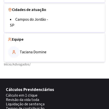
Cidades de atuação
Campos do Jordão
-
SP
Equipe
Taciana Domine
Início
/
Advogados
/
Cálculos Previdenciários
Cálculo em 1 clique
Revisão da vida toda
Liquidação de sentença
Tempo de contribuição