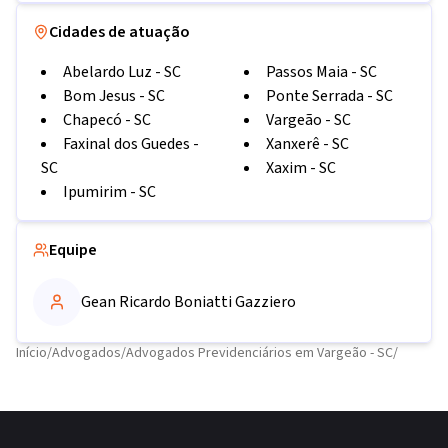
Cidades de atuação
Abelardo Luz
-
SC
Passos Maia
-
SC
Bom Jesus
-
SC
Ponte Serrada
-
SC
Chapecó
-
SC
Vargeão
-
SC
Faxinal dos Guedes
-
Xanxerê
-
SC
SC
Xaxim
-
SC
Ipumirim
-
SC
Equipe
Gean Ricardo Boniatti Gazziero
Início
/
Advogados
/
Advogados Previdenciários em Vargeão - SC
/