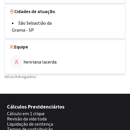
Cidades de atuação
São Sebastião da
Grama
-
SP
Equipe
henriana lacerda
Início
/
Advogados
/
Cálculos Previdenciários
Cálculo em 1 clique
Revisão da vida toda
Liquidação de sentença
Tempo de contribuição