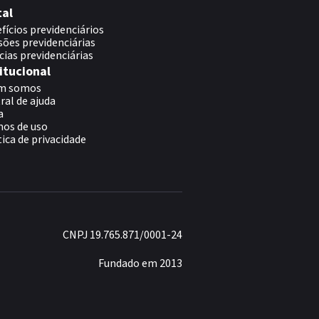
tal
fícios previdenciários
sões previdenciárias
cias previdenciárias
itucional
m somos
ral de ajuda
a
os de uso
tica de privacidade
CNPJ 19.765.871/0001-24
Fundado em 2013