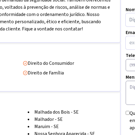
ais demandas da seguridade social. Também oferecemos
o, voltados à prevenção de riscos, análise de normas e
Nom
conformidade com o ordenamento jurídico. Nosso
ento personalizado, ético e eficiente, buscando
a cliente. Fique a vontade nos contatar!
Ema
Tel
Direito do Consumidor
Direito de Família
Men
Malhada dos Bois
-
SE
Qu
Malhador
-
SE
em
Maruim
-
SE
ap
Nossa Senhora Aparecida
-
SE