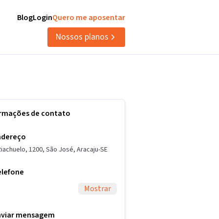
Blog
Login
Quero me aposentar
Nossos planos
ormações de contato
ndereço
Riachuelo
,
1200
,
São José
,
Aracaju
-
SE
elefone
Mostrar
nviar mensagem