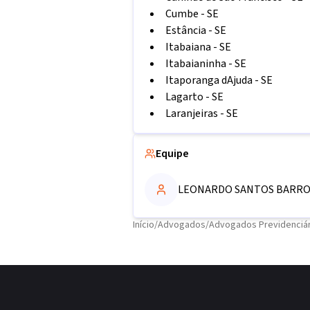
Cumbe
-
SE
Estância
-
SE
Itabaiana
-
SE
Itabaianinha
-
SE
Itaporanga dAjuda
-
SE
Lagarto
-
SE
Laranjeiras
-
SE
Equipe
LEONARDO SANTOS BARRO
Início
/
Advogados
/
Advogados Previdenciári