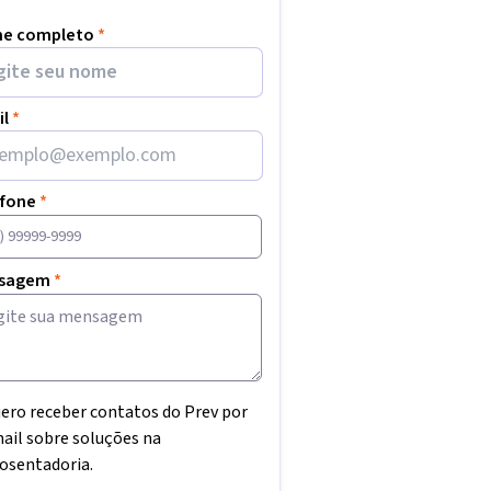
e completo
*
il
*
efone
*
sagem
*
ero receber contatos do Prev por
ail sobre soluções na
osentadoria.