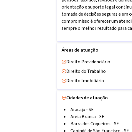
pensões, auxílios, revisões e dem
orientação e suporte legal contínu
tomada de decisões seguras e em 
compromisso é oferecer um atendim
sempre o melhor resultado para cad
Áreas de atuação
Direito Previdenciário
Direito do Trabalho
Direito Imobiliário
Cidades de atuação
Aracaju
-
SE
Areia Branca
-
SE
Barra dos Coqueiros
-
SE
Canindé de São Francisco
-
SE