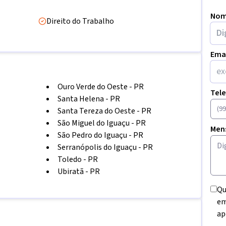
Nom
Direito do Trabalho
Ema
Ouro Verde do Oeste
-
PR
Tel
Santa Helena
-
PR
Santa Tereza do Oeste
-
PR
São Miguel do Iguaçu
-
PR
Men
São Pedro do Iguaçu
-
PR
Serranópolis do Iguaçu
-
PR
Toledo
-
PR
Ubiratã
-
PR
Qu
em
ap