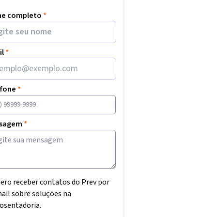
e completo
*
il
*
efone
*
sagem
*
ero receber contatos do Prev por
ail sobre soluções na
osentadoria.