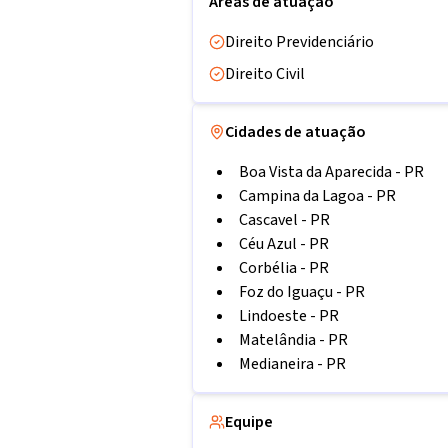
Áreas de atuação
Direito Previdenciário
Direito Civil
Cidades de atuação
Boa Vista da Aparecida
-
PR
Campina da Lagoa
-
PR
Cascavel
-
PR
Céu Azul
-
PR
Corbélia
-
PR
Foz do Iguaçu
-
PR
Lindoeste
-
PR
Matelândia
-
PR
Medianeira
-
PR
Equipe