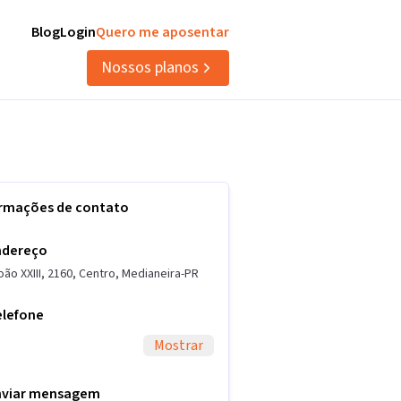
Blog
Login
Quero me aposentar
Nossos planos
ormações de contato
ndereço
oão XXIII
,
2160
,
Centro
,
Medianeira
-
PR
elefone
Mostrar
nviar mensagem