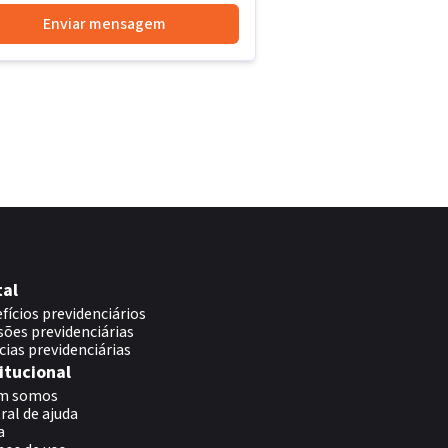
Enviar mensagem
tal
fícios previdenciários
sões previdenciárias
cias previdenciárias
itucional
m somos
ral de ajuda
a