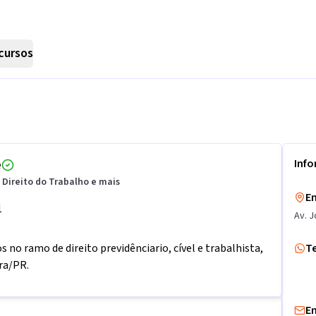
cursos
e
Inf
, Direito do Trabalho e mais
E
1
Av. J
s no ramo de direito previdênciario, cível e trabalhista,
T
ra/PR.
E