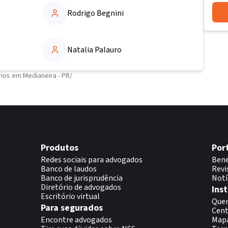
Rodrigo Begnini
Natalia Palauro
ios em Medianeira - PR
/
Produtos
Por
Redes sociais para advogados
Bene
Banco de laudos
Revi
Banco de jurisprudência
Notí
Diretório de advogados
Inst
Escritório virtual
Que
Para segurados
Cent
Encontre advogados
Map